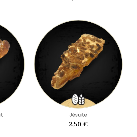
at
Jésuite
x
Prix
2,50 €