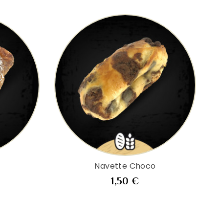
t
Navette Choco
x
Prix
1,50 €