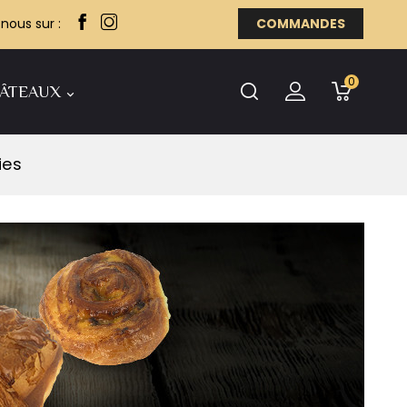
nous sur :
COMMANDES
0
GÂTEAUX

ies