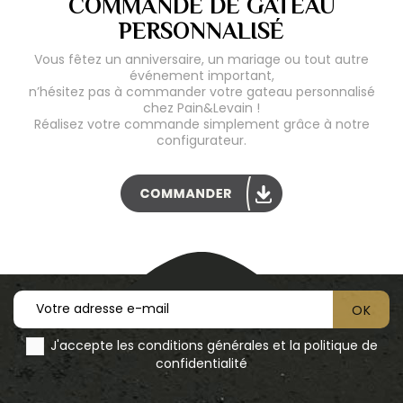
COMMANDE DE GÂTEAU
PERSONNALISÉ
Vous fêtez un anniversaire, un mariage ou tout autre
événement important,
n’hésitez pas à commander votre gateau personnalisé
chez Pain&Levain !
Réalisez votre commande simplement grâce à notre
configurateur.
J'accepte les conditions générales et la politique de
confidentialité